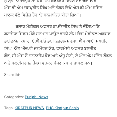
ਨੂੰ ਸ੍ਰੀ ਅਨੰਦਪੁਰ ਸਾਹਿਬ ਵਿਖੇ ਗਣਤੰਤਰ ਦਿਵਸ ਸਮਾਗਮ ਵਿਚ
ਐੱਸ.ਡੀ.ਐੱਮ ਜਸਪ੍ਰੀਤ ਸਿੰਘ ਅਤੇ ਨੰਗਲ ਵਿਖੇ ਐੱਸ.ਡੀ.ਐੱਮ ਸਚਿਨ
ਪਾਠਕ ਵੱਲੋਂ ਵਿਸ਼ੇਸ਼ ਤੌਰ ‘ਤੇ ਸਨਮਾਨਿਤ ਕੀਤਾ ਗਿਆ।
ਬਲਾਕ ਮੈਡੀਕਲ ਅਫ਼ਸਰ ਡਾ.ਜੰਗਜੀਤ ਸਿੰਘ ਨੇ ਦੱਸਿਆ ਕਿ
ਗਣਤੰਤਰ ਦਿਵਸ ਮੌਕੇ ਸਨਮਾਨ ਪਾਉਣ ਵਾਲੀ ਟੀਮ ਵਿਚ ਮੈਡੀਕਲ ਅਫ਼ਸਰ
ਡਾ.ਦਿਨੇਸ਼ ਕੁਮਾਰ, ਏ.ਐੱਮ.ਓ ਡਾ. ਨਿਸ਼ਚਲ ਸ਼ਰਮਾ, ਐੱਸ.ਆਈ ਸੁਖਬੀਰ
ਸਿੰਘ, ਐੱਲ.ਐੱਚ.ਵੀ ਜਗਮੋਹਨ ਕੌਰ, ਫਾਰਮੇਸੀ ਅਫ਼ਸਰ ਬਲਜੀਤ
ਕੌਰ, ਸੀ.ਐੱਚ.ਓ ਗਗਨਦੀਪ ਕੌਰ ਅਤੇ ਅੰਜੂ ਸੈਣੀ, ਏ.ਐੱਨ.ਐੱਮ ਸੰਤੋਸ਼ ਕੌਂਡਲ
ਅਤੇ ਮਲਟੀਪਰਪਜ਼ ਹੈਲਥ ਵਰਕਰ ਸੱਜਣ ਕੁਮਾਰ ਸ਼ਾਮਲ ਸਨ।
Share this:
Categories:
Punjabi News
Tags:
KIRATPUR NEWS
,
PHC Kiratpur Sahib