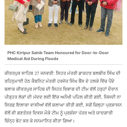
PHC Kirtpur Sahib Team Honoured for Door-to-Door
Medical Aid During Floods
ਕੀਰਤਪੁਰ ਸਾਹਿਬ 27 ਜਨਵਰੀ:
ਸਿਹਤ ਮੰਤਰੀ ਡਾਕਟਰ ਬਲਬੀਰ ਸਿੰਘ ਦੀ
ਰਹਿਨੁਮਾਈ ਹੇਠ ਕੈਬਨਿਟ ਮੰਤਰੀ ਹਰਜੋਤ ਸਿੰਘ ਬੈਂਸ ਦੇ ਹਲਕੇ ਵਿੱਚ ਪੈਂਦੇ
ਬਲਾਕ ਕੀਰਤਪੁਰ ਸਾਹਿਬ ਦੀ ਸਿਹਤ ਵਿਭਾਗ ਦੀ ਟੀਮ ਵੱਲੋਂ ਹੜ੍ਹਾਂ ਦੌਰਾਨ
ਪੀੜ੍ਹਤ ਲੋਕਾਂ ਦੀ ਮੱਦਦ ਲਈ ਇੱਕ ਅਨੌਖੀ ਪਹਿਲ ਕੀਤੀ ਗਈ, ਜਿਸਦੀ ਨਾ
ਸਿਰਫ਼ ਇਲਾਕਾ ਵਾਸੀਆਂ ਵੱਲੋਂ ਸ਼ਲਾਘਾ ਕੀਤੀ ਗਈ, ਸਗੋਂ ਜ਼ਿਲ੍ਹਾ ਪ੍ਰਸ਼ਾਸਨ
ਵੱਲੋਂ ਵੀ ਗਣਤੰਤਰ ਦਿਵਸ ਮੌਕੇ ਟੀਮ ਨੂੰ ਪ੍ਰਸ਼ੰਸਾ ਪੱਤਰ ਅਤੇ ਯਾਦਗਾਰੀ
ਚਿੰਨ੍ਹ ਭੇਟ ਕਰ ਕੇ ਸਨਮਾਨਿਤ ਕੀਤਾ ਗਿਆ।