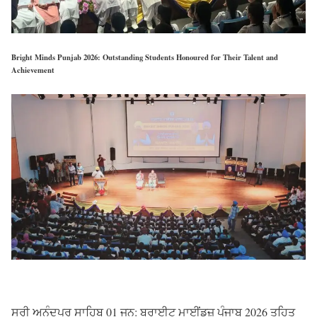
Bright Minds Punjab 2026: Outstanding Students Honoured for Their Talent and
Achievement
ਸ੍ਰੀ ਅਨੰਦਪੁਰ ਸਾਹਿਬ 01 ਜੂਨ: ਬਰਾਈਟ ਮਾਈਂਡਜ਼ ਪੰਜਾਬ 2026 ਤਹਿਤ