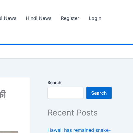
bi News
Hindi News
Register
Login
Search
की
Search
Recent Posts
Hawaii has remained snake-